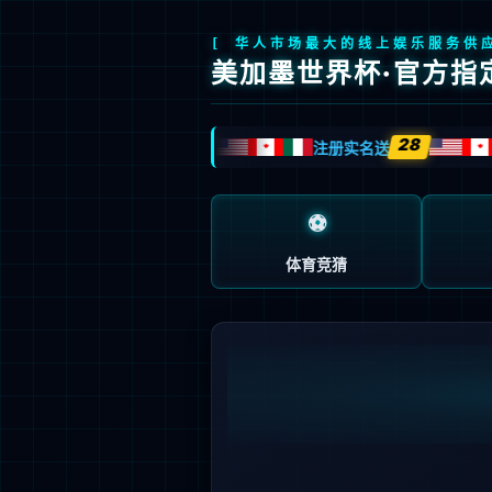
首页
nba
英超
意甲
首页
›
包含"消息资讯"标签的文章
罗马伤兵满营难挡困境，马伦孤掌难鸣，加
加斯佩里尼的表情充满担忧！罗马即将在客场...
佩里尼寄望下赛季新篇章