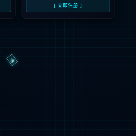
场
米兰德比关键一役临近，国米占优却不容轻
本周末，在著名的圣西罗球场，第239次米...
敌：稳扎稳打才是制胜法宝
欧冠
2026-03-08
159