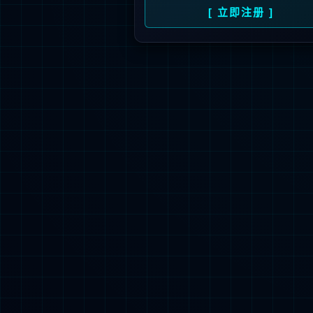
曼联转会：红魔相中10球7助德甲妖锋，中
最近，曼联主帅卡里克在卡灵顿训练基地接受...
引援目标或遭死敌截胡
英超
2026-03-08
202