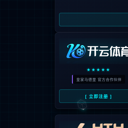
欧冠
2026-03-09
228
随着不莱梅4-1，法兰克福0-0，德甲最新积
今天凌晨，德甲第25轮结束了最后2场较量...
榜出炉