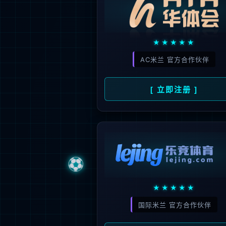
德甲
2026-03-09
247
德甲最新积分榜揭晓，拜仁4-1大胜门兴稳
在刚刚结束的德甲第25轮提前开战的一场焦...
首
德甲
2026-03-08
185