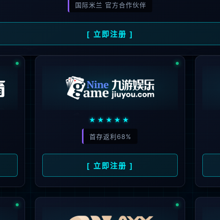
nba
2026-03-09
240
分
足总杯4-2，加时连入2球，切尔西翻盘低级
凌晨的足总杯赛场，差点上演了一出好莱坞式...
球队，闯关8强