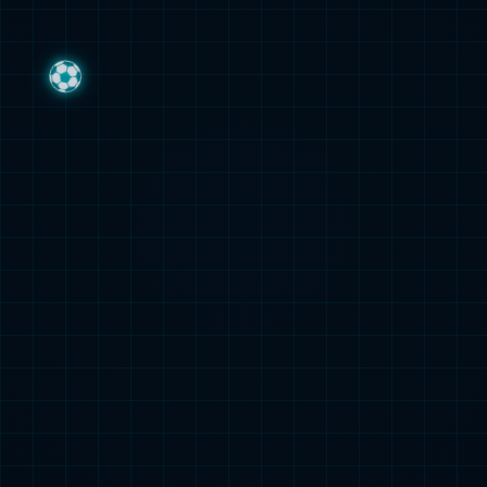
前三次分别发生在联赛和联赛杯中，曼城三杀纽卡斯
尔。
周中的联赛，纽卡斯尔2-1战胜曼联，状态有所反弹。
曼城则是在主场2-2爆冷被诺丁汉森林逼平，追赶阿森
纳的脚步不得不再次放慢。
最近10场各项赛事，曼城8胜2平保持不败。开场之
后，纽卡斯尔的进攻火力相当猛烈。
第18分钟，接到托纳利的妙传，巴恩斯反越位成功，
冷静兜射死角，特拉福德鞭长莫及。
第39分钟，曼城扳平比分，多库利用速度和假动作突
破到了底线后传中，萨维尼奥守在门前，皮球砸在他
的腿上，弹进球门。
曼城几乎在下半场带球入场，第47分钟，接到萨维尼
奥的直塞，努内斯下底传中，奥莱利包抄踢空，后点