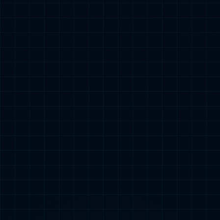
足足8分，想要连续两个赛季参加欧冠，难度不小。
巴萨周中尽管3-0战胜马竞，但还是因为首回合输掉4
球，无缘决赛。在皇马本轮先赛且获胜的情况下，巴
萨的领先优势剩下1分。
开场不到20秒，面对毕尔巴鄂的传中，坎塞洛的解围
击中门框，这也是两队上半场最接近破门的机会。
第68分钟，替补登场的佩德里吸引防守后传球，亚马
尔晃开防守，兜射远角，巴萨终于取得领先。
最终，巴萨客场1-0战胜毕尔巴鄂竞技，取得各项赛事
的4连胜。在积分榜上，巴萨依旧领先皇马4分。
纽卡斯尔1-3曼城
足总杯八分之一决赛的焦点大战，自然是纽卡斯尔和
曼城的对决。这是两支球队2026年的第四次交锋，此