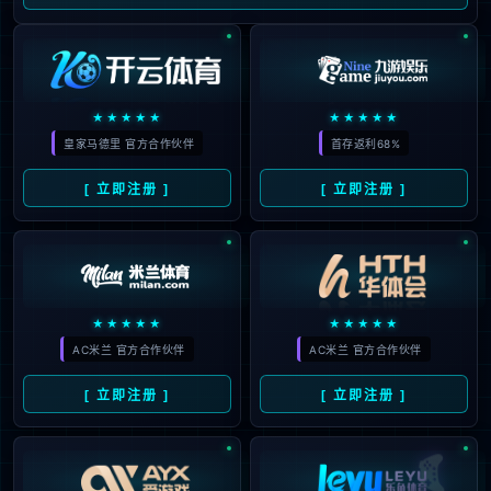
北京时间3月8日凌晨，英格兰足总杯八分之一决赛继
续进行，曼城出战，西甲联赛则迎来强强对决，毕尔
巴鄂竞技主场对阵巴萨，意甲联赛，尤文图斯登场亮
相。
尤文图斯4-0比萨
4轮不胜的尤文图斯一步步跌出欧冠区，已经来到积分
榜的第6位，好在尤文图斯本场的对手是比萨。
上赛季的乙级联赛亚军升级后明显不适应，27轮战
罢，比萨仅仅取得1场胜利。经历了16轮不胜后，比萨
和垫底的维罗纳积分相同，排名第19位，落后安全区9
分。按照这样的效率，比赛提前降级不可避免。
第54分钟，接到伊尔迪兹的传中，坎比亚索头槌破