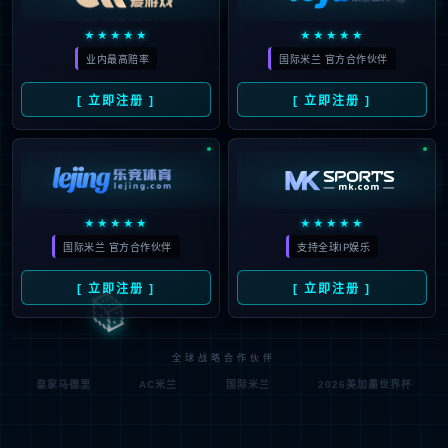
门，尤文图斯终于取得领先。
第66分钟，尤文图斯前场抢断，洛卡特利的射门击中
立柱弹了出来，图拉姆补射将球打进。
第76分钟，接到孔塞桑的助攻，伊尔迪兹晃过防守球
员，一脚劲射，传射建功。
伤停补时第3分钟，洛卡特利的传球打穿比萨的防线，
博加一个刹车甩开后卫，锦上添花。
最终，尤文图斯4-0战胜比萨，终结联赛的4轮不胜，
继续排名第六。
毕尔巴鄂竞技0-1巴萨
上赛季第四的毕尔巴鄂竞技最近流年不利，周中国王
杯半决赛再次输给皇家社会，无缘决赛。此外，毕尔
巴鄂也无缘本赛季的欧冠十六强。
联赛层面，毕尔巴鄂竞技暂时排名第九，落后欧冠区