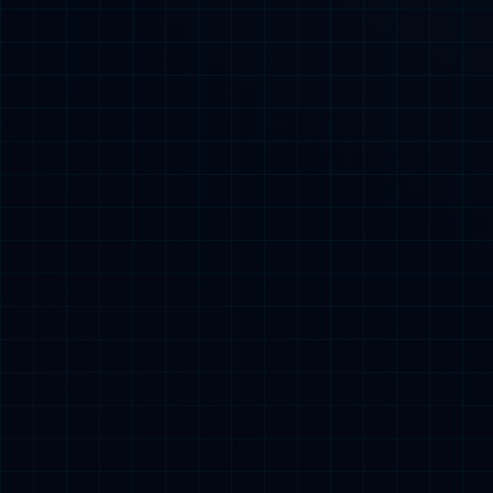
除投射封印命中三分，胜负悬念彻底被杀死了。但
级挑战还在前方等着他们呢……（搜狐体育原创
#
斯玛特
#
詹姆斯
#
赛程
#
进攻
#
东契奇
#
相关文章
骑士今年季后赛客场仍未赢球
文班亚马19+15兰德尔
已经遭遇五连败
马刺狂胜森林狼总分1-