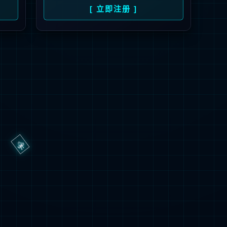
的时候领先了鹈鹕10分。
除。毕竟过去一段日子里，湖人被翻盘的剧本就出现过，东契奇
生过口角。
出5次失误，东契奇的失误数则达到了夸张的7次。而三巨头中
打铁。另外，八村塁、斯玛特这些空间投射点也是状态全无。在外
。
的执行战术，到最后仓促强攻的时候只给自己留了6秒，詹姆斯吸
勉强的突破出手也是偏的离谱。
打成，湖人已落后8分，被彻底逼到悬崖边上，直到此时，他们才终
海斯的空中连线直击对手命门，东契奇的翻身跳投、老詹的空接
三分，帮助湖人夺回优势。
只能靠锡安强冲，防守的漏人也愈发频繁，随着斯玛特也在外线